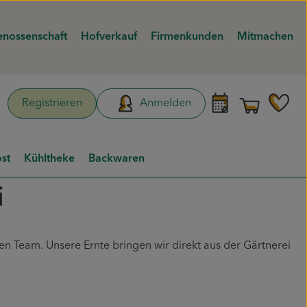
nossenschaft
Hofverkauf
Firmenkunden
Mitmachen
Warenk
L
Registrieren
Anmelden
hen
st
Kühltheke
Backwaren
i
 Team. Unsere Ernte bringen wir direkt aus der Gärtnerei