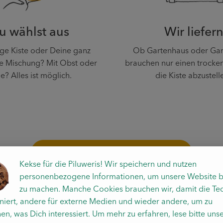
u wählst aus
Wir liefer
tige Kiste oder Deine ganz
Ob Gartenhaus oder Gar
le Mischung? Mit Obst oder
brauchen nur einen trocke
e? Alles ist möglich.
die Kiste abzustell
Unsere Gemüsekiste testen
Kekse für die Piluweris! Wir speichern und nutzen
personenbezogene Informationen, um unsere Website b
zu machen. Manche Cookies brauchen wir, damit die Te
oniert, andere für externe Medien und wieder andere, um zu
en, was Dich interessiert. Um mehr zu erfahren, lese bitte uns