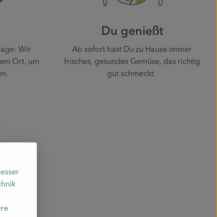
n
Du genießt
age: Wir
Ab sofort hast Du zu Hause immer
nen Ort, um
frisches, gesundes Gemüse, das richtig
en.
gut schmeckt.
esser
chnik
ere