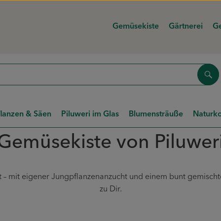
Gemüsekiste
Gärtnerei
Ge
Suc
flanzen & Säen
Piluweri im Glas
Blumensträuße
Naturko
Gemüsekiste von Piluwer
 – mit eigener Jungpflanzenanzucht und einem bunt gemischten
zu Dir.