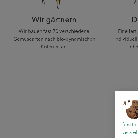
Wir gärtnern
D
Wir bauen fast 70 verschiedene
Eine fer
Gemüsearten nach bio-dynamischen
individuel
Kriterien an.
ohn
funkti
versteh