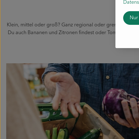
Datens
W
Nur
Klein, mittel oder groß? Ganz regional oder grenzübergreif
Du auch Bananen und Zitronen findest oder Tomaten, wenn b
der End