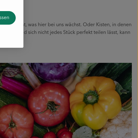
r?
assen
r das kommt, was hier bei uns wächst. Oder Kisten, in denen
egen und sich nicht jedes Stück perfekt teilen lässt, kann
 landet.