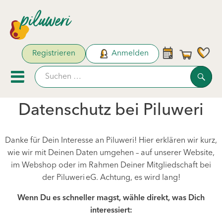
Warenk
Registrieren
Anmelden
Link
Such
Mobiles Menu öffnen oder sc
Datenschutz bei Piluweri
Unsere Biokisten
Danke für Dein Interesse an Piluweri! Hier erklären wir kurz,
Aktionen & Neues
wie wir mit Deinen Daten umgehen – auf unserer Website,
im Webshop oder im Rahmen Deiner Mitgliedschaft bei
Naturdrogerie
der Piluweri eG. Achtung, es wird lang!
Obst & Gemüse
Wenn Du es schneller magst, wähle direkt, was Dich
Pflanzen & Säen
interessiert: