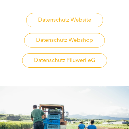
Piluweri im Glas
Blumensträuße
Datenschutz Website
Naturkost
Datenschutz Webshop
Kühltheke
Backwaren
Datenschutz Piluweri eG
Gemüsekiste
Gärtnerei
Genossenschaft
Hofverkauf
Firmenkunden