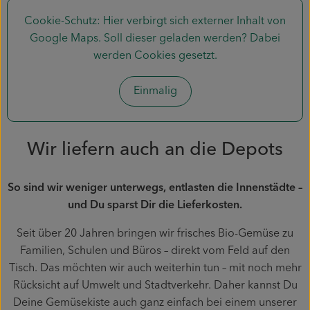
Piluweri im Glas
Cookie-Schutz: Hier verbirgt sich externer Inhalt von
Google Maps
. Soll dieser geladen werden? Dabei
Blumensträuße
werden Cookies gesetzt.
Naturkost
Einmalig
Kühltheke
Backwaren
Wir liefern auch an die Depots
Gemüsekiste
So sind wir weniger unterwegs, entlasten die Innenstädte –
und Du sparst Dir die Lieferkosten.
Gärtnerei
Seit über 20 Jahren bringen wir frisches Bio-Gemüse zu
Genossenschaft
Familien, Schulen und Büros – direkt vom Feld auf den
Tisch. Das möchten wir auch weiterhin tun – mit noch mehr
Hofverkauf
Rücksicht auf Umwelt und Stadtverkehr. Daher kannst Du
Deine Gemüsekiste auch ganz einfach bei einem unserer
Firmenkunden