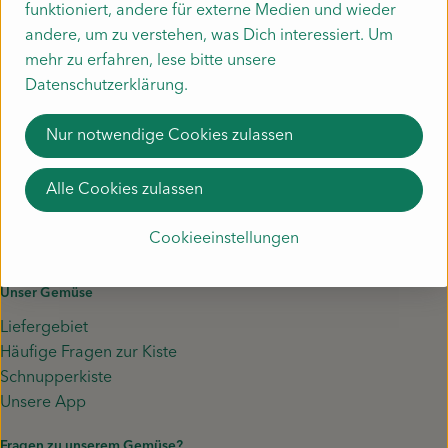
funktioniert, andere für externe Medien und wieder
andere, um zu verstehen, was Dich interessiert. Um
Wann ist ein Depot für Dich
mehr zu erfahren, lese bitte unsere
Datenschutzerklärung.
besonders sinnvoll
Nur notwendige Cookies zulassen
Alle Cookies zulassen
Hier gehts zu unseren Gemüsekisten
Cookieeinstellungen
Unser Gemüse
Liefergebiet
Häufige Fragen zur Kiste
Schnupperkiste
Unsere App
Fragen zu unserem Gemüse?