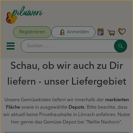
Warenk
Registrieren
Anmelden
Link
Such
Mobiles Menu öffnen oder sc
Schau, ob wir auch zu Dir
Unsere Biokisten
liefern - unser Liefergebiet
Aktionen & Neues
Naturdrogerie
Unsere Gemüsekisten liefern wir innerhalb der
markierten
Fläche
sowie in ausgewählte
Depots
. Bitte beachte, dass
Obst & Gemüse
wir aktuell keine Privathaushalte in Lörrach anfahren. Nutze
hier gerne das Gemüse-Depot bei "Nellie Nashorn".
Pflanzen & Säen