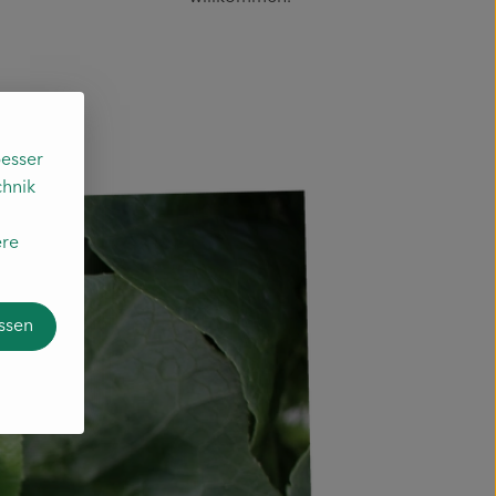
esser
chnik
ere
assen