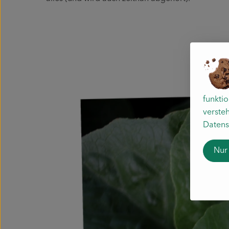
funkti
versteh
Datens
Nur