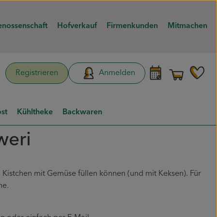
nossenschaft
Hofverkauf
Firmenkunden
Mitmachen
Warenk
L
Registrieren
Anmelden
hen
st
Kühltheke
Backwaren
weri
 Kistchen mit Gemüse füllen können (und mit Keksen). Für
ine.