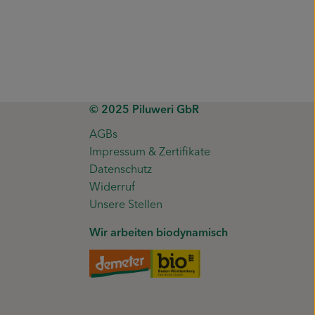
© 2025 Piluweri GbR
AGBs
Impressum & Zertifikate
Datenschutz
Widerruf
Unsere Stellen
Wir arbeiten biodynamisch
Externer Link zu https://www.de
Externer Link zu https