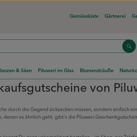
Gemüsekiste
Gärtnerei
Ge
Suc
flanzen & Säen
Piluweri im Glas
Blumensträuße
Naturko
kaufsgutscheine von Pilu
che durch die Gegend zickzacken müssen, sondern einfach ein
e, denen es ähnlich geht, gibt's die Piluweri-Geschenkgutsche