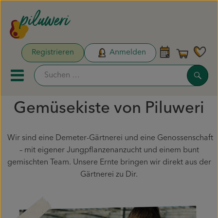
Warenk
Registrieren
Anmelden
Link
Such
Mobiles Menu öffnen oder sc
Gemüsekiste von Piluweri
Unsere Biokisten
Wir sind eine Demeter-Gärtnerei und eine Genossenschaft
Aktionen & Neues
– mit eigener Jungpflanzenanzucht und einem bunt
gemischten Team. Unsere Ernte bringen wir direkt aus der
Naturdrogerie
Gärtnerei zu Dir.
Obst & Gemüse
Pflanzen & Säen