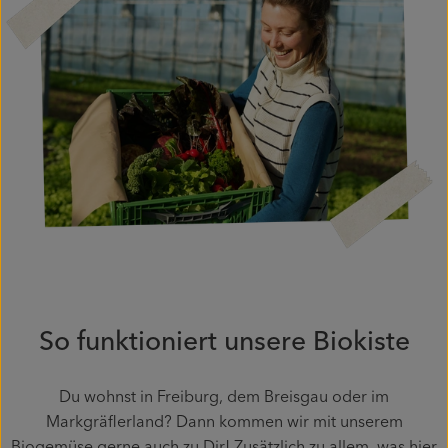
Piluweri im Glas
Blumensträuße
Naturkost
Kühltheke
Backwaren
Gemüsekiste
Gärtnerei
So funktioniert unsere Biokiste
Genossenschaft
Du wohnst in Freiburg, dem Breisgau oder im
Hofverkauf
Markgräflerland? Dann kommen wir mit unserem
Firmenkunden
Biogemüse gerne auch zu Dir! Zusätzlich zu allem, was hier