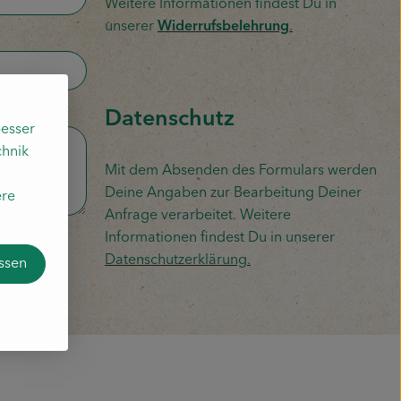
Weitere Informationen findest Du in
unserer
Widerrufsbelehrung
.
Datenschutz
esser
chnik
Mit dem Absenden des Formulars werden
Deine Angaben zur Bearbeitung Deiner
ere
Anfrage verarbeitet. Weitere
Informationen findest Du in unserer
Datenschutzerklärung.
assen