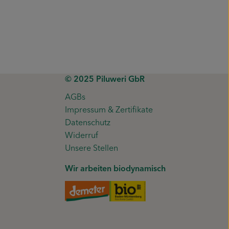
© 2025 Piluweri GbR
AGBs
Impressum & Zertifikate
Datenschutz
Widerruf
Unsere Stellen
Wir arbeiten biodynamisch
Externer Link zu https://www.de
Externer Link zu https