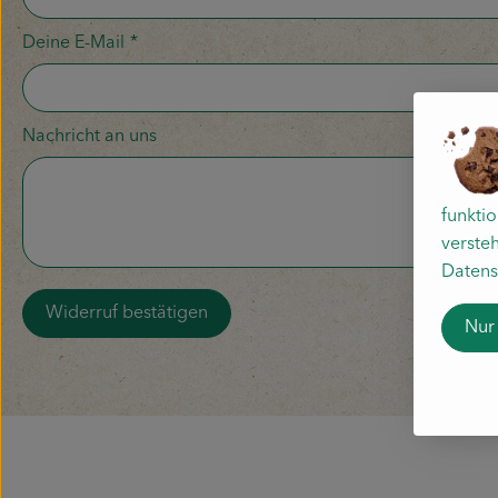
Deine E-Mail
*
Nachricht an uns
funkti
versteh
Datens
Widerruf bestätigen
Nur