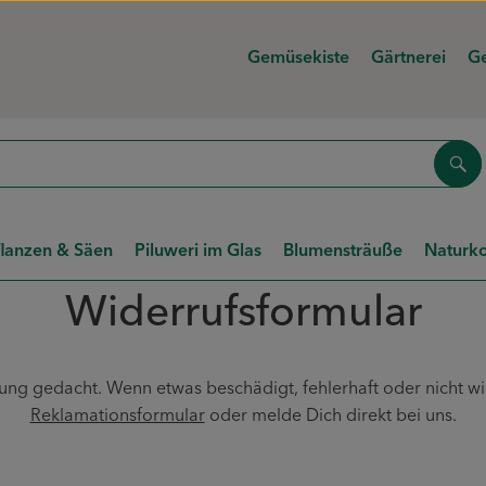
Gemüsekiste
Gärtnerei
Ge
Suc
flanzen & Säen
Piluweri im Glas
Blumensträuße
Naturko
Widerrufsformular
lung gedacht. Wenn etwas beschädigt, fehlerhaft oder nicht wie
Reklamationsformular
oder melde Dich direkt bei uns.