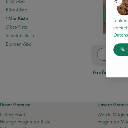
Brot-Abo
Büro-Kiste
Mix-Kiste
funkti
Obst-Kiste
versteh
Datens
Schulobstkiste
Blumen-Abo
Nur
Was ist
Große Mix-Kis
Unser Gemüse
Unsere Genoss
Liefergebiet
Werde Mitglie
Häufige Fragen zur Kiste
Fragen zur Mit