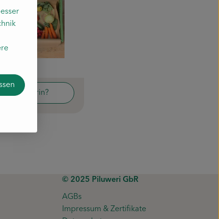
esser
chnik
ere
assen
Was ist drin?
Mix-Kiste
© 2025 Piluweri GbR
AGBs
Impressum & Zertifikate