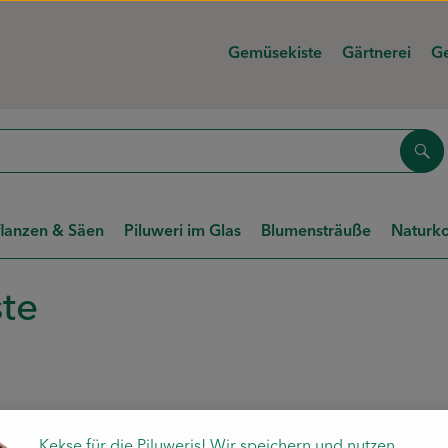
Gemüsekiste
Gärtnerei
Ge
Suc
flanzen & Säen
Piluweri im Glas
Blumensträuße
Naturko
ste
Kekse für die Piluweris! Wir speichern und nutzen