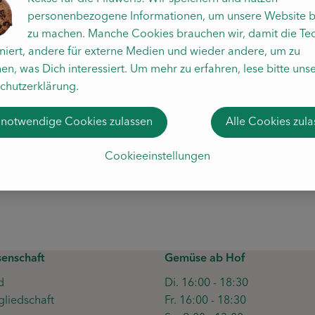
personenbezogene Informationen, um unsere Website b
zu machen. Manche Cookies brauchen wir, damit die Te
oniert, andere für externe Medien und wieder andere, um zu
en, was Dich interessiert. Um mehr zu erfahren, lese bitte uns
chutzerklärung.
 notwendige Cookies zulassen
Alle Cookies zul
 drin?
Was ist drin?
Cookieeinstellungen
te
Mittlere Mix-Kiste
Kleine 
enschaft
Gemüse ab Hof
d
Di. 16:00 - 18:30
gliedschaft
Fr. 16:00 - 18:30