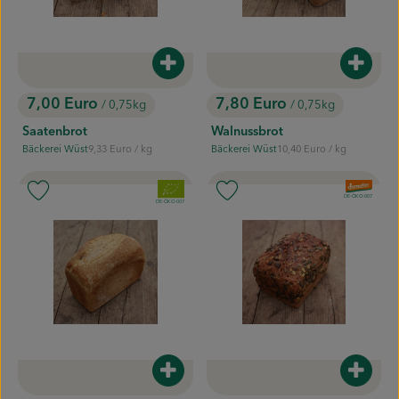
Mitmachen
Produkt zum Warenkorb hinzufügen
Produk
7,00 Euro
7,80 Euro
/ 0,75kg
/ 0,75kg
, Preis:
, Preis:
Saatenbrot
Walnussbrot
, Referenzpreis:
, Referenzpreis:
Bäckerei Wüst
9,33 Euro
/ kg
Bäckerei Wüst
10,40 Euro
/ kg
, Herkunft:
, Herkunft:
, Verband:
, Verband:
Produkt zu Favouriten hinzufügen
Produkt zu Favouriten hinzufügen
, Kontrollstelle:
DE-ÖKO-007
, Kontrollstelle:
DE-ÖKO-007
Produkt zum Warenkorb hinzufügen
Produk