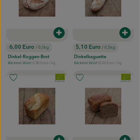
Produkt zum Warenkorb hinzufügen
Produk
6,00 Euro
5,10 Euro
/ 0,5kg
/ 0,5kg
, Preis:
, Preis:
Dinkel-Roggen-Brot
Dinkelbaguette
, Referenzpreis:
, Referenzpreis:
Bäckerei Wüst
12,00 Euro
/ kg
Bäckerei Wüst
10,20 Euro
/ kg
, Herkunft:
, Herkunft:
, Verband:
, Verband:
Produkt zu Favouriten hinzufügen
Produkt zu Favouriten hinzufügen
, Kontrollstelle:
, Kontrollstelle:
DE-ÖKO-007
DE-ÖKO-007