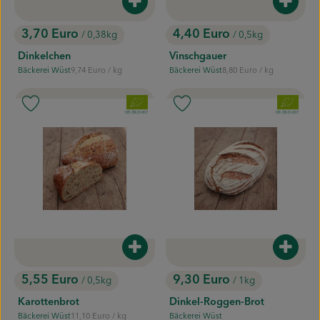
Produkt zum Warenkorb hinzufügen
Produk
3,70 Euro
4,40 Euro
/ 0,38kg
/ 0,5kg
, Preis:
, Preis:
Dinkelchen
Vinschgauer
, Referenzpreis:
, Referenzpreis:
Bäckerei Wüst
9,74 Euro
/ kg
Bäckerei Wüst
8,80 Euro
/ kg
, Herkunft:
, Herkunft:
, Verband:
, Verband:
Produkt zu Favouriten hinzufügen
Produkt zu Favouriten hinzufügen
, Kontrollstelle:
, Kontrollstelle:
DE-ÖKO-007
DE-ÖKO-007
Produkt zum Warenkorb hinzufügen
Produk
5,55 Euro
9,30 Euro
/ 0,5kg
/ 1kg
, Preis:
, Preis:
Karottenbrot
Dinkel-Roggen-Brot
, Referenzpreis:
Bäckerei Wüst
11,10 Euro
/ kg
Bäckerei Wüst