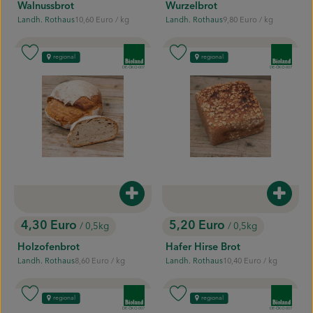
Walnussbrot
Wurzelbrot
, Referenzpreis:
, Referenzpreis:
Landh. Rothaus
10,60 Euro
/ kg
Landh. Rothaus
9,80 Euro
/ kg
, Herkunft:
, Herkunft:
, Verband:
, Verband:
Produkt zu Favouriten hinzufügen
Produkt zu Favouriten hinzufügen
regional
regional
, Kontrollstelle:
, Kontrollstelle:
DE-ÖKO-007
DE-ÖKO-007
Produkt zum Warenkorb hinzufügen
Produk
4,30 Euro
5,20 Euro
/ 0,5kg
/ 0,5kg
, Preis:
, Preis:
Holzofenbrot
Hafer Hirse Brot
, Referenzpreis:
, Referenzpreis:
Landh. Rothaus
8,60 Euro
/ kg
Landh. Rothaus
10,40 Euro
/ kg
, Herkunft:
, Herkunft:
, Verband:
, Verband:
Produkt zu Favouriten hinzufügen
Produkt zu Favouriten hinzufügen
regional
regional
, Kontrollstelle:
, Kontrollstelle:
DE-ÖKO-007
DE-ÖKO-007