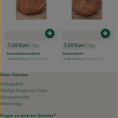
Produkt zum Warenkorb hinzufügen
Produk
7,50 Euro
7,50 Euro
/ 1kg
/ 1kg
, Preis:
, Preis:
Sonnenblumenbrot
Gewürzbrot
, Referenzpreis:
, Referenzpreis:
Landh. Rothaus
7,50 Euro
/ kg
Landh. Rothaus
7,50 Euro
/ kg
, Herkunft:
, Herkunft:
Unser Gemüse
Liefergebiet
Häufige Fragen zur Kiste
Schnupperkiste
Unsere App
Fragen zu unserem Gemüse?