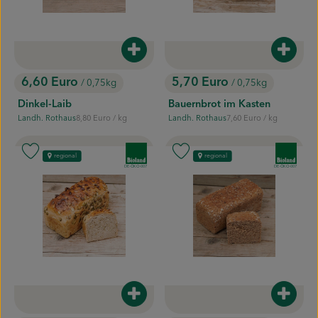
Produkt zum Warenkorb hinzufügen
Produk
6,60 Euro
5,70 Euro
/ 0,75kg
/ 0,75kg
, Preis:
, Preis:
Dinkel-Laib
Bauernbrot im Kasten
, Referenzpreis:
, Referenzpreis:
Landh. Rothaus
8,80 Euro
/ kg
Landh. Rothaus
7,60 Euro
/ kg
, Herkunft:
, Herkunft:
, Verband:
, Verband:
Produkt zu Favouriten hinzufügen
Produkt zu Favouriten hinzufügen
regional
regional
, Kontrollstelle:
, Kontrollstelle:
DE-ÖKO-007
DE-ÖKO-007
Produkt zum Warenkorb hinzufügen
Produk