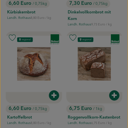
6,60 Euro
7,30 Euro
/ 0,75kg
/ 0,75kg
, Preis:
, Preis:
Kürbiskernbrot
Dinkelvollkornbrot mit
, Referenzpreis:
Landh. Rothaus
8,80 Euro
/ kg
Korn
, Herkunft:
, Referenzpreis:
Landh. Rothaus
9,73 Euro
/ kg
, Herkunft:
, Verband:
, Verband:
Produkt zu Favouriten hinzufügen
Produkt zu Favouriten hinzufügen
regional
regional
, Kontrollstelle:
, Kontrollstelle:
DE-ÖKO-007
DE-ÖKO-007
Produkt zum Warenkorb hinzufügen
Produk
6,60 Euro
6,75 Euro
/ 0,75kg
/ 1kg
, Preis:
, Preis:
Kartoffelbrot
Roggenvollkorn-Kastenbrot
, Referenzpreis:
, Referenzpreis:
Landh. Rothaus
8,80 Euro
/ kg
Landh. Rothaus
6,75 Euro
/ kg
, Herkunft:
, Herkunft: