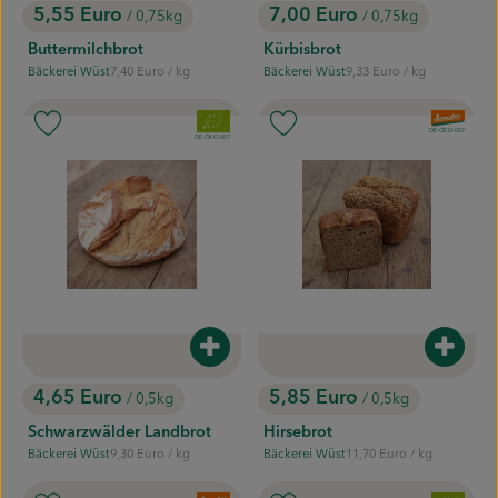
5,55 Euro
7,00 Euro
/ 0,75kg
/ 0,75kg
, Preis:
, Preis:
Buttermilchbrot
Kürbisbrot
, Referenzpreis:
, Referenzpreis:
Bäckerei Wüst
7,40 Euro
/ kg
Bäckerei Wüst
9,33 Euro
/ kg
, Herkunft:
, Herkunft:
, Verband:
, Verband:
Produkt zu Favouriten hinzufügen
Produkt zu Favouriten hinzufügen
, Kontrollstelle:
DE-ÖKO-007
, Kontrollstelle:
DE-ÖKO-007
Produkt zum Warenkorb hinzufügen
Produk
4,65 Euro
5,85 Euro
/ 0,5kg
/ 0,5kg
, Preis:
, Preis:
Schwarzwälder Landbrot
Hirsebrot
, Referenzpreis:
, Referenzpreis:
Bäckerei Wüst
9,30 Euro
/ kg
Bäckerei Wüst
11,70 Euro
/ kg
, Herkunft:
, Herkunft: