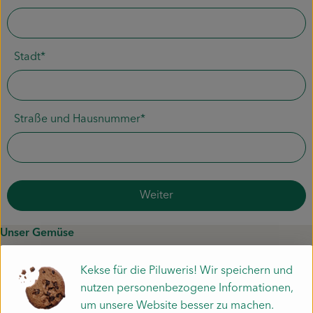
Piluweri im Glas
Blumensträuße
Stadt*
Naturkost
Kühltheke
Straße und Hausnummer*
Backwaren
Gemüsekiste
Weiter
Gärtnerei
Unser Gemüse
Genossenschaft
Liefergebiet
Kekse für die Piluweris! Wir speichern und
Häufige Fragen zur Kiste
Hofverkauf
nutzen personenbezogene Informationen,
Schnupperkiste
um unsere Website besser zu machen.
Unsere App
Firmenkunden