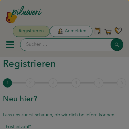
Warenk
Registrieren
Anmelden
Link
Such
Mobiles Menu öffnen oder sc
Registrieren
Unsere Biokisten
1
2
3
4
5
6
Aktionen & Neues
Naturdrogerie
Neu hier?
Obst & Gemüse
Lass uns zuerst schauen, ob wir dich beliefern können.
Pflanzen & Säen
Postleitzahl*