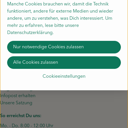
Manche Cookies brauchen wir, damit die Technik
funktioniert, andere für externe Medien und wieder
Mitmachen
Fragen zu unserem Gemüse?
andere, um zu verstehen, was Dich interessiert. Um
Mo. - Do. 8:00 - 12:00 Uhr
mehr zu erfahren, lese bitte unsere
und 14:00 - 16:00 Uhr
Datenschutzerklärung.
Fr. 8:00 - 12:00 Uhr
☏ 07631-9361010
Nur notwendige Cookies zulassen
✉︎ lieferservice@piluweri.de
Alle Cookies zulassen
Unsere Genossenschaft
Cookieeinstellungen
Werde Mitglied
Fragen zur Mitgliedschaft
Infopost erhalten
Unsere Satzung
So erreichst Du uns:
Mo. - Do. 8:00 - 12:00 Uhr