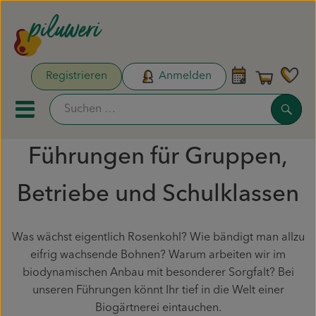
Warenk
Registrieren
Anmelden
Link
Such
Mobiles Menu öffnen oder sc
Führungen für Gruppen,
Unsere Biokisten
Betriebe und Schulklassen
Aktionen & Neues
Naturdrogerie
Was wächst eigentlich Rosenkohl? Wie bändigt man allzu
eifrig wachsende Bohnen? Warum arbeiten wir im
Obst & Gemüse
biodynamischen Anbau mit besonderer Sorgfalt? Bei
unseren Führungen könnt Ihr tief in die Welt einer
Pflanzen & Säen
Biogärtnerei eintauchen.