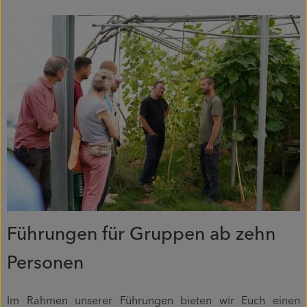
Piluweri im Glas
Blumensträuße
Naturkost
Kühltheke
Backwaren
Gemüsekiste
Gärtnerei
Führungen für Gruppen ab zehn
Genossenschaft
Personen
Hofverkauf
Im Rahmen unserer Führungen bieten wir Euch einen
Firmenkunden