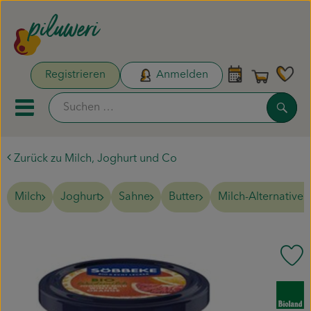
Warenk
Registrieren
Anmelden
Link
Such
Mobiles Menu öffnen oder sc
Zurück zu Milch, Joghurt und Co
Unsere Biokisten
Milch
Joghurt
Sahne
Butter
Milch-Alternativen
Aktionen & Neues
Naturdrogerie
Pr
Obst & Gemüse
, Verband:
Pflanzen & Säen