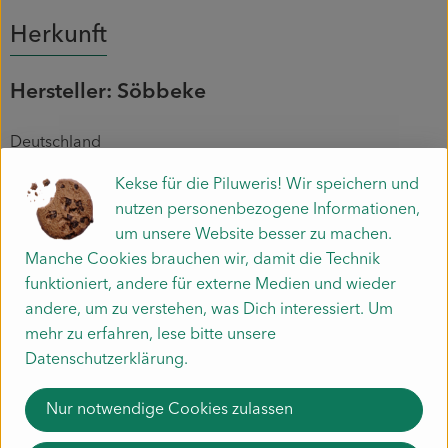
Herkunft
Hersteller: Söbbeke
Deutschland
Kekse für die Piluweris! Wir speichern und
nutzen personenbezogene Informationen,
Molkerei Söbbeke GmbH
um unsere Website besser zu machen.
Manche Cookies brauchen wir, damit die Technik
D 48599 Gronau-Epe
funktioniert, andere für externe Medien und wieder
Söbbeke: Bio-Genuss aus dem Münsterland
andere, um zu verstehen, was Dich interessiert. Um
Seit der Gründung der Biomolkerei Söbbeke 1988 durch
mehr zu erfahren, lese bitte unsere
Paul Söbbeke heißt es: Bio aus Leidenschaft. Mit Herzblut
Datenschutzerklärung.
und Begeisterung produziert die Biomolkerei Söbbeke aus
Gronau im Münsterland seit über 35 Jahren hochwertige
Nur notwendige Cookies zulassen
und genussvolle Bio-Produkte – ohne Zusatzstoffe, dafür