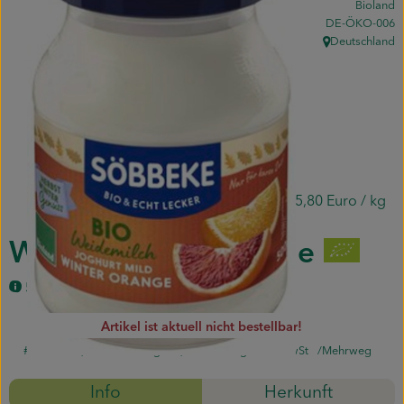
Bioland
Piluweri im Glas
, Kontrollstelle:
DE-ÖKO-006
Deutschland
, Herkunft:
Blumensträuße
Naturkost
Kühltheke
Backwaren
2,90 Euro
/ 500g
5,80 Euro
/ kg
Gemüsekiste
Winterjoghurt Orange
Gärtnerei
500 g
Genossenschaft
Artikel ist aktuell nicht bestellbar!
#70165
2,90 Euro
/ 500g
5,80 Euro
/ kg
7% MwSt
Mehrweg
Hofverkauf
Info
Herkunft
Firmenkunden