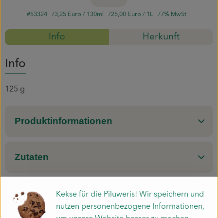
#53324
3,25 Euro
/ 130ml
25,00 Euro
/ 1L
7% MwSt
Mitmachen
Info
Herkunft
Info
125 g
Produktinformationen
Zutaten
Nährwert-Info
Kekse für die Piluweris! Wir speichern und
nutzen personenbezogene Informationen,