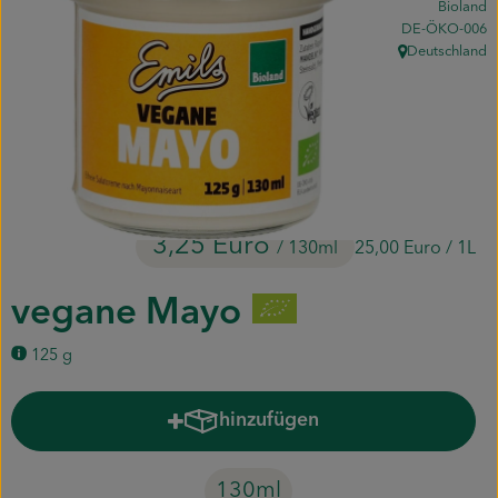
Bioland
Piluweri im Glas
, Kontrollstelle:
DE-ÖKO-006
Deutschland
, Herkunft:
Blumensträuße
Naturkost
Kühltheke
Backwaren
3,25 Euro
/ 130ml
25,00 Euro
/ 1L
Gemüsekiste
vegane Mayo
Gärtnerei
125 g
Genossenschaft
hinzufügen
Produkt zum Warenkorb hinzuf
Hofverkauf
130ml
Firmenkunden