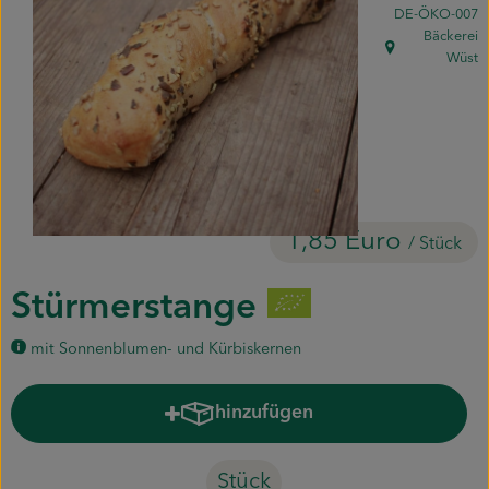
, Kontrollstelle:
DE-ÖKO-007
Piluweri im Glas
Bäckerei
, Herkunft:
Wüst
Blumensträuße
Naturkost
Kühltheke
Backwaren
1,85 Euro
/ Stück
Gemüsekiste
Stürmerstange
Gärtnerei
mit Sonnenblumen- und Kürbiskernen
Genossenschaft
hinzufügen
Produkt zum Warenkorb hinzuf
Hofverkauf
Stück
Firmenkunden