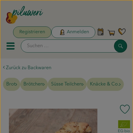
Warenk
Registrieren
Anmelden
Link
Such
Mobiles Menu öffnen oder sc
Zurück zu Backwaren
Unsere Biokisten
Brot
Brötchen
Süsse Teilchen
Knäcke & Co.
Aktionen & Neues
Naturdrogerie
Pr
Obst & Gemüse
, Verband:
Pflanzen & Säen
EG-bio