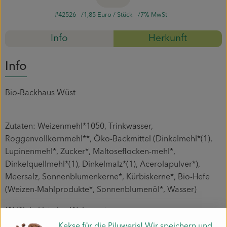
#42526
1,85 Euro
/ Stück
7% MwSt
Mitmachen
Info
Herkunft
Info
Bio-Backhaus Wüst
Zutaten: Weizenmehl*1050, Trinkwasser,
Roggenvollkornmehl**, Öko-Backmittel (Dinkelmehl*(1),
Lupinenmehl*, Zucker*, Maltoseflocken-mehl*,
Dinkelquellmehl*(1), Dinkelmalz*(1), Acerolapulver*),
Meersalz, Sonnenblumenkerne*, Kürbiskerne*, Bio-Hefe
(Weizen-Mahlprodukte*, Sonnenblumenöl*, Wasser)
(1) Dinkel ist eine Weizenart
(*Zutaten aus biologischer Landwirtschaft)
Kekse für die Piluweris! Wir speichern und