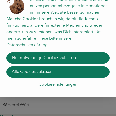
(**Zutaten aus biologisch-dynamischer Landwirtschaft)
nutzen personenbezogene Informationen,
um unsere Website besser zu machen.
Allergene: glutenhaltiges Getreide, Lupine, Sesam
Manche Cookies brauchen wir, damit die Technik
funktioniert, andere für externe Medien und wieder
Produktinformationen
andere, um zu verstehen, was Dich interessiert. Um
mehr zu erfahren, lese bitte unsere
Datenschutzerklärung.
Zutaten
Nur notwendige Cookies zulassen
Alle Cookies zulassen
Herkunft
Cookieeinstellungen
Hersteller: Bäckerei Wüst
Bäckerei Wüst