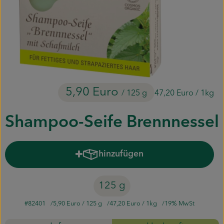
Piluweri im Glas
Blumensträuße
Naturkost
Kühltheke
5,90 Euro
/ 125 g
47,20 Euro
/ 1kg
Backwaren
Shampoo-Seife Brennnessel
Gemüsekiste
hinzufügen
Gärtnerei
Produkt zum Warenkorb hinzuf
Genossenschaft
125 g
Hofverkauf
#82401
5,90 Euro
/ 125 g
47,20 Euro
/ 1kg
19% MwSt
Firmenkunden