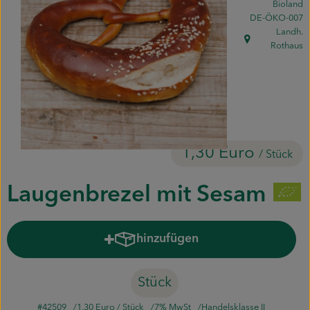
Bioland
Piluweri im Glas
, Kontrollstelle:
DE-ÖKO-007
Landh.
Blumensträuße
, Herkunft:
Rothaus
Naturkost
Kühltheke
Backwaren
1,30 Euro
/ Stück
Gemüsekiste
Laugenbrezel mit Sesam
Gärtnerei
hinzufügen
Produkt zum Warenkorb hinzuf
Genossenschaft
Hofverkauf
Stück
Firmenkunden
#42509
1,30 Euro
/ Stück
7% MwSt
Handelsklasse II