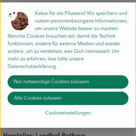
Hinweis für Allergiker:
Kekse für die Piluweris! Wir speichern und
In unserer Backstube werden viele Produkte verarbeitet.
nutzen personenbezogene Informationen,
Somit können produktionsbedingt
um unsere Website besser zu machen.
Spuren von anderen glutenhaltigen Getreiden, Lupinen,
Manche Cookies brauchen wir, damit die Technik
Sesam, Milch, Laktose, Soja, Eier
funktioniert, andere für externe Medien und wieder
und Schalenfüchte (Nüsse) enthalten sein.
andere, um zu verstehen, was Dich interessiert. Um
mehr zu erfahren, lese bitte unsere
Produktinformationen
Datenschutzerklärung.
Nur notwendige Cookies zulassen
Zutaten
Alle Cookies zulassen
Cookieeinstellungen
Herkunft
Hersteller: Landhof Rothaus