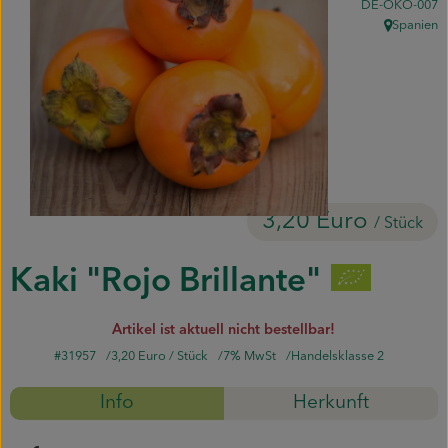
, Kontrollstelle:
DE-ÖKO-007
Piluweri im Glas
Spanien
, Herkunft:
Blumensträuße
Naturkost
Kühltheke
Backwaren
3,20 Euro
/ Stück
Gemüsekiste
Kaki "Rojo Brillante"
Gärtnerei
Artikel ist aktuell nicht bestellbar!
Genossenschaft
#31957
3,20 Euro
/ Stück
7% MwSt
Handelsklasse 2
Hofverkauf
Info
Herkunft
Firmenkunden