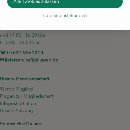
Alle Cookies zulassen
Unsere App
Cookieeinstellungen
Fragen zu unserem Gemüse?
Mo. - Do. 8:00 - 12:00 Uhr
und 14:00 - 16:00 Uhr
Fr. 8:00 - 12:00 Uhr
☏ 07631-9361010
✉︎ lieferservice@piluweri.de
Unsere Genossenschaft
Werde Mitglied
Fragen zur Mitgliedschaft
Infopost erhalten
Unsere Satzung
So erreichst Du uns: