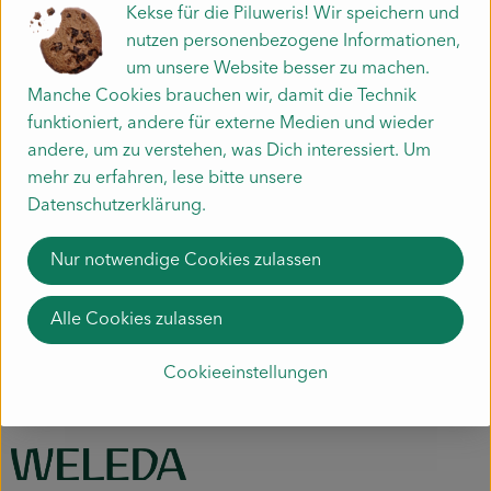
Kekse für die Piluweris! Wir speichern und
Hersteller: Weleda
nutzen personenbezogene Informationen,
um unsere Website besser zu machen.
DV
Manche Cookies brauchen wir, damit die Technik
funktioniert, andere für externe Medien und wieder
andere, um zu verstehen, was Dich interessiert. Um
mehr zu erfahren, lese bitte unsere
Weleda AG
Datenschutzerklärung.
D 73525 Schwäbisch Gmünd
Nur notwendige Cookies zulassen
Hochwertige Naturpflegeprodukte für Gesicht, Körper &
Haar.
Natürlich wirksame anthroposophische Arzneimittel.
Alle Cookies zulassen
zur WebSite
Cookieeinstellungen
(Daten von Ecoinform)
Weleda