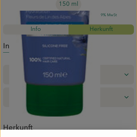
150 ml
Mitmachen
#82454
7,89 Euro
/ 150 ml
52,60 Euro
/ l
19% MwSt
Info
Herkunft
Info
Produktinformationen
Produktdatenblatt
Herkunft