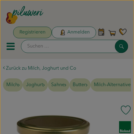
Warenk
Registrieren
Anmelden
Link
Such
Mobiles Menu öffnen oder sc
Zurück zu Milch, Joghurt und Co
Unsere Biokisten
Milch
Joghurt
Sahne
Butter
Milch-Alternativen
Aktionen & Neues
Naturdrogerie
Pr
Obst & Gemüse
, Verband:
Pflanzen & Säen