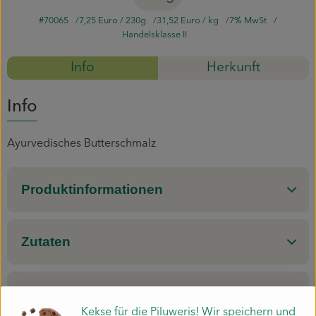
#70065
7,25 Euro
/ 230g
31,52 Euro
/ kg
7% MwSt
Mitmachen
Handelsklasse II
Info
Herkunft
Info
Ayurvedisches Butterschmalz
Produktinformationen
Zutaten
Nährwert-Info
Kekse für die Piluweris! Wir speichern und