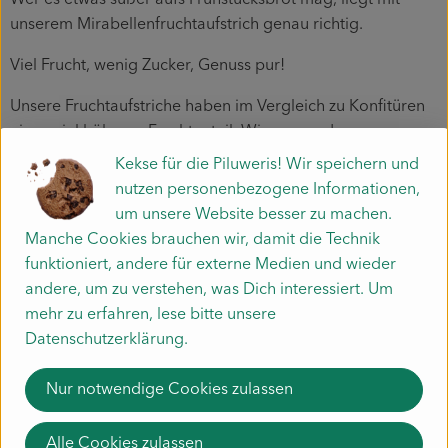
unserem Mirabellenfruchtaufstrich genau richtig.
Viel Frucht, wenig Zucker, Genuss pur!
Unsere Fruchtaufstriche haben im Vergleich zu Konfitüren
einen viel höheren Fruchtanteil. Wir verwenden nur
vollreife und gesunde Früchte von schmackhaften Sorten,
Kekse für die Piluweris! Wir speichern und
Apfelpektin als Gelierhilfe, Rohrohrzucker und Zitronensaft
nutzen personenbezogene Informationen,
in Bioqualität. Chemische Geschmacks- und
um unsere Website besser zu machen.
Konservierungsstoffe kommen bei uns nicht ins Glas.
Manche Cookies brauchen wir, damit die Technik
funktioniert, andere für externe Medien und wieder
Die fruchtigen Aufstriche schmecken nicht nur auf dem
andere, um zu verstehen, was Dich interessiert. Um
Frühstücksbrot, sondern auch zu Käse, im Joghurt oder als
mehr zu erfahren, lese bitte unsere
Zutat in Selbstgebackenem.
Datenschutzerklärung.
Der Fruchtaufstrich Mirabelle enthält 68% Fruchtanteil
Zutaten: Mirabellen (können vereinzelt Steine enthalten)*,
Nur notwendige Cookies zulassen
Rohrohrzucker*, Zitronensaftkonzentrat*, Geliermittel:
Apfelpektin
Alle Cookies zulassen