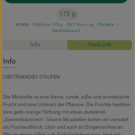
Mitmachen
175 g
#53426
5,20 Euro
/ 175 g
29,71 Euro
/ kg
7% MwSt
Handelsklasse II
Info
Herkunft
Info
OBSTPARADIES STAUFEN
Die Mirabelle ist eine kleine, runde, süße und aromatische
Frucht und eine Unterart der Pflaume. Die Früchte besitzen
eine gelb-orange Färbung mit etwas dunkleren
„Sonnenbäckchen“. Unsere Mirabellen bieten wir veredelt
als Fruchtaufstrich, Likör und auch als Eingemachtes an.
Wer es etwas süßer aufs Frühstücksbrot mag, liegt mit