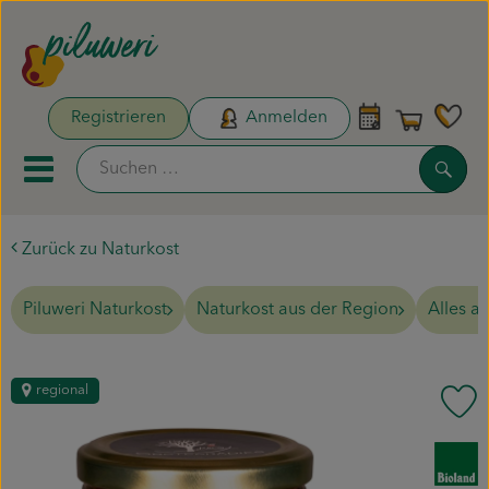
Warenk
Registrieren
Anmelden
Link
Such
Mobiles Menu öffnen oder sc
Zurück zu Naturkost
Unsere Biokisten
Piluweri Naturkost
Naturkost aus der Region
Alles a
Aktionen & Neues
Naturdrogerie
regional
Pr
Obst & Gemüse
, Verband:
Pflanzen & Säen