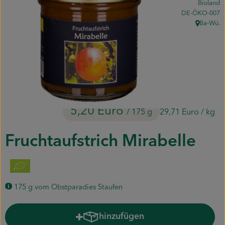
Bioland
Piluweri im Glas
, Kontrollstelle:
DE-ÖKO-007
Ba-Wü.
, Herkunft:
Blumensträuße
Naturkost
Kühltheke
Backwaren
5,20 Euro
/ 175 g
29,71 Euro
/ kg
Gemüsekiste
Fruchtaufstrich Mirabelle
Gärtnerei
Genossenschaft
175 g vom Obstparadies Staufen
Hofverkauf
hinzufügen
Produkt zum Warenkorb hinzuf
Firmenkunden