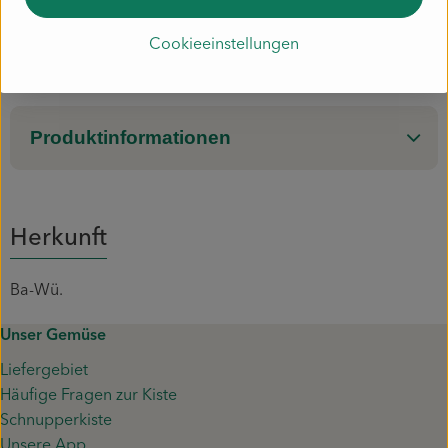
aus kontrolliert biologischem Anbau
Cookieeinstellungen
Herkunft: DE-ÖKO-006 EU/nicht EU-Landwirtschaft
Produktinformationen
Herkunft
Ba-Wü.
Unser Gemüse
Liefergebiet
Häufige Fragen zur Kiste
Schnupperkiste
Unsere App