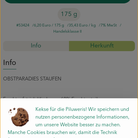
Mitmachen
175 g
#53424
6,20 Euro
/ 175 g
35,43 Euro
/ kg
7% MwSt
Handelsklasse II
Info
Herkunft
Info
OBSTPARADIES STAUFEN
Fruchtaufstrich Himbeere 68% Fruchtanteil
Zutaten: Himbeeren*, Rohrohrzucker*,
Kekse für die Piluweris! Wir speichern und
Zitronensaftkonzentrat*, Geliermittel: Apfelpektin
nutzen personenbezogene Informationen,
um unsere Website besser zu machen.
aus kontrolliert biologischem Anbau
Manche Cookies brauchen wir, damit die Technik