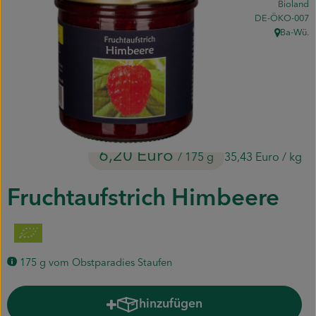
Bioland
Piluweri im Glas
, Kontrollstelle:
DE-ÖKO-007
Ba-Wü.
, Herkunft:
Blumensträuße
Naturkost
Kühltheke
Backwaren
6,20 Euro
/ 175 g
35,43 Euro
/ kg
Gemüsekiste
Fruchtaufstrich Himbeere
Gärtnerei
Genossenschaft
175 g vom Obstparadies Staufen
Hofverkauf
hinzufügen
Produkt zum Warenkorb hinzuf
Firmenkunden