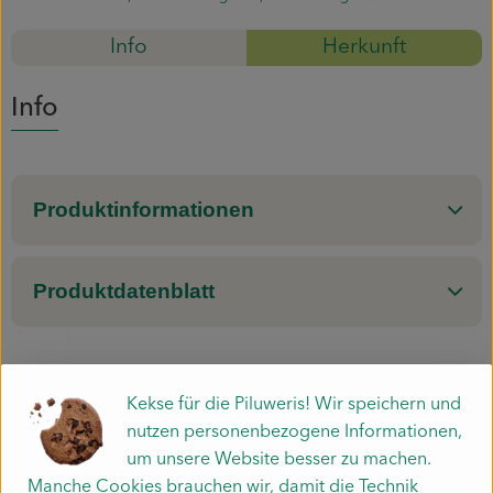
Mitmachen
Info
Herkunft
Info
Produktinformationen
Produktdatenblatt
Herkunft
Kekse für die Piluweris! Wir speichern und
nutzen personenbezogene Informationen,
um unsere Website besser zu machen.
Hersteller: NIA
Manche Cookies brauchen wir, damit die Technik