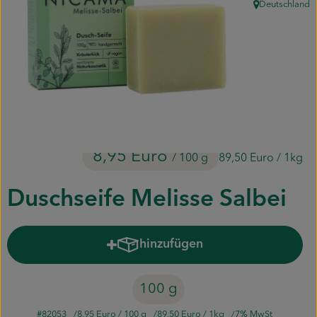
Deutschland
, Herkunft:
Piluweri im Glas
Blumensträuße
Naturkost
Kühltheke
Backwaren
8,95 Euro
/ 100 g
89,50 Euro
/ 1kg
Gemüsekiste
Duschseife Melisse Salbei
Gärtnerei
hinzufügen
Produkt zum Warenkorb hinzuf
Genossenschaft
Hofverkauf
100 g
Firmenkunden
#82053
8,95 Euro
/ 100 g
89,50 Euro
/ 1kg
7% MwSt