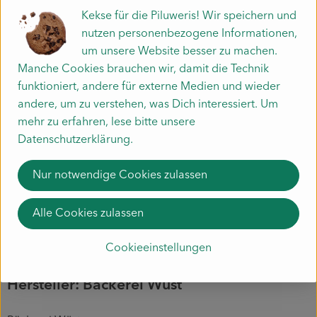
(1) Dinkel ist eine Weizenart
Kekse für die Piluweris! Wir speichern und
(*Zutaten aus biologischer Landwirtschaft)
nutzen personenbezogene Informationen,
(**Zutaten aus biologisch-dynamischer Landwirtschaft)
um unsere Website besser zu machen.
Manche Cookies brauchen wir, damit die Technik
Allergene: glutenhaltiges Getreide, Lupine, Laktose, Eier
funktioniert, andere für externe Medien und wieder
andere, um zu verstehen, was Dich interessiert. Um
Produktinformationen
mehr zu erfahren, lese bitte unsere
Datenschutzerklärung.
Zutaten
Nur notwendige Cookies zulassen
Alle Cookies zulassen
Herkunft
Cookieeinstellungen
Hersteller: Bäckerei Wüst