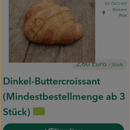
, Kontrollstelle:
DE-ÖKO-007
Piluweri im Glas
Bäckerei
, Herkunft:
Wüst
Blumensträuße
Naturkost
Kühltheke
Backwaren
2,60 Euro
/ Stück
Gemüsekiste
Dinkel-Buttercroissant
Gärtnerei
(Mindestbestellmenge ab 3
Genossenschaft
Stück)
Hofverkauf
Firmenkunden