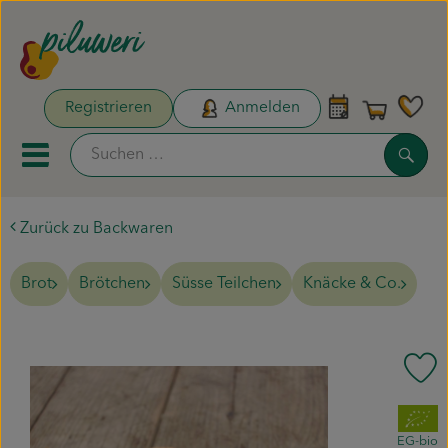
Warenk
Registrieren
Anmelden
Link
Such
Mobiles Menu öffnen oder sc
Zurück zu Backwaren
Unsere Biokisten
Brot
Brötchen
Süsse Teilchen
Knäcke & Co.
Aktionen & Neues
Naturdrogerie
Pr
Obst & Gemüse
, Verband:
Pflanzen & Säen
EG-bio