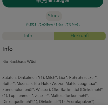
hinzufügen
Produkt zum Warenkorb hinzuf
Mitmachen
Stück
#42523
2,60 Euro
/ Stück
7% MwSt
Info
Herkunft
Info
Bio-Backhaus Wüst
Zutaten: Dinkelmehl*(1), Milch*, Eier*, Rohrohrzucker*,
Butter*, Meersalz, Bio-Hefe (Weizen-Mahlerzeugnisse*,
Sonnenblumenöl*, Wasser), Öko-Backmittel (Dinkelmehl*
(1), Lupinenmehl*, Zucker*, Maltoseflockenmehl*,
Dinkelquellmehl*(1), Dinkelmalz*(1), Acerolapulver*)