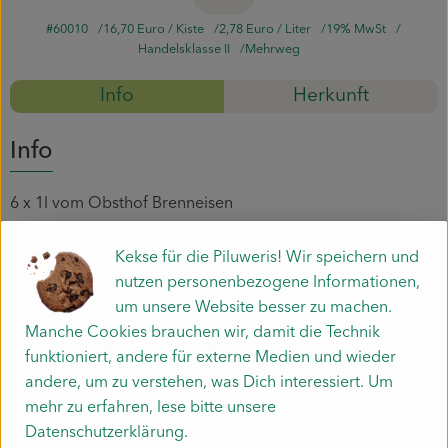
#60010
16,70 Euro
/ Kiste
2,78 Euro
/ Liter
19% MwSt
Mitmachen
Handelsklasse II
Mehrweg
Info
Herkunft
Info
6 x 1l vom Obsthof Brenneisen
Kekse für die Piluweris! Wir speichern und
Produktinformationen
nutzen personenbezogene Informationen,
um unsere Website besser zu machen.
Manche Cookies brauchen wir, damit die Technik
funktioniert, andere für externe Medien und wieder
Herkunft
andere, um zu verstehen, was Dich interessiert. Um
mehr zu erfahren, lese bitte unsere
Hersteller: .
Datenschutzerklärung.