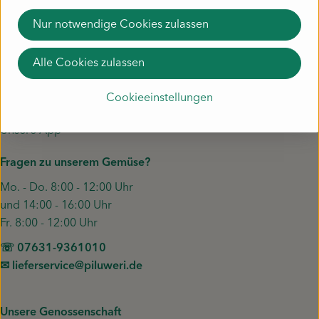
Brenneisen
Nur notwendige Cookies zulassen
Unser Gemüse
Alle Cookies zulassen
Liefergebiet
Häufige Fragen zur Kiste
Cookieeinstellungen
Schnupperkiste
Unsere App
Fragen zu unserem Gemüse?
Mo. - Do. 8:00 - 12:00 Uhr
und 14:00 - 16:00 Uhr
Fr. 8:00 - 12:00 Uhr
☏ 07631-9361010
✉︎ lieferservice@piluweri.de
Unsere Genossenschaft