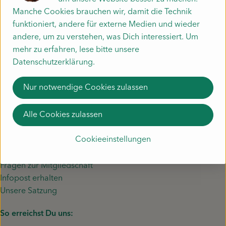
Unsere App
Manche Cookies brauchen wir, damit die Technik
Mitmachen
funktioniert, andere für externe Medien und wieder
Fragen zu unserem Gemüse?
andere, um zu verstehen, was Dich interessiert. Um
Mo. - Do. 8:00 - 12:00 Uhr
mehr zu erfahren, lese bitte unsere
und 14:00 - 16:00 Uhr
Datenschutzerklärung.
Fr. 8:00 - 12:00 Uhr
Nur notwendige Cookies zulassen
☏ 07631-9361010
✉︎ lieferservice@piluweri.de
Alle Cookies zulassen
Unsere Genossenschaft
Cookieeinstellungen
Werde Mitglied
Fragen zur Mitgliedschaft
Infopost erhalten
Unsere Satzung
So erreichst Du uns: