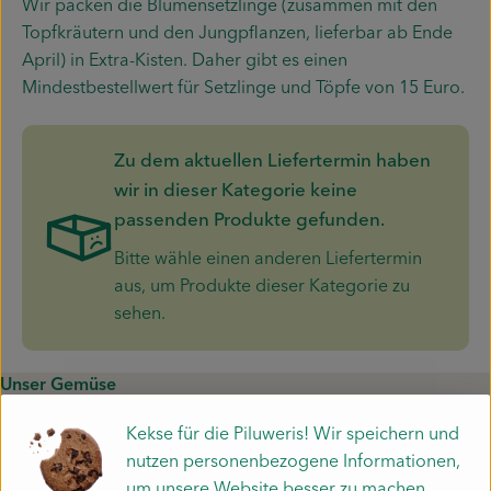
Wir packen die Blumensetzlinge (zusammen mit den
Piluweri im Glas
Topfkräutern und den Jungpflanzen, lieferbar ab Ende
April) in Extra-Kisten. Daher gibt es einen
Blumensträuße
Mindestbestellwert für Setzlinge und Töpfe von 15 Euro.
Naturkost
Zu dem aktuellen Liefertermin haben
Kühltheke
wir in dieser Kategorie keine
Backwaren
passenden Produkte gefunden.
Bitte wähle einen anderen Liefertermin
aus, um Produkte dieser Kategorie zu
Gemüsekiste
sehen.
Gärtnerei
Unser Gemüse
Genossenschaft
Liefergebiet
Kekse für die Piluweris! Wir speichern und
Hofverkauf
Häufige Fragen zur Kiste
nutzen personenbezogene Informationen,
Schnupperkiste
Firmenkunden
um unsere Website besser zu machen.