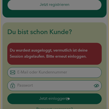
Piluweri im Glas
Jetzt registrieren
Blumensträuße
Naturkost
Du bist schon Kunde?
Kühltheke
Backwaren
Du wurdest ausgeloggt, vermutlich ist deine
Session abgelaufen. Bitte erneut einloggen.
Gemüsekiste
Gärtnerei
Genossenschaft
Hofverkauf
Jetzt einloggen
Firmenkunden