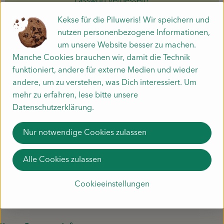
Passwort vergessen?
Kekse für die Piluweris! Wir speichern und
Mitmachen
nutzen personenbezogene Informationen,
Unser Gemüse
um unsere Website besser zu machen.
Manche Cookies brauchen wir, damit die Technik
Liefergebiet
funktioniert, andere für externe Medien und wieder
Häufige Fragen zur Kiste
andere, um zu verstehen, was Dich interessiert. Um
Schnupperkiste
mehr zu erfahren, lese bitte unsere
Unsere App
Datenschutzerklärung.
Fragen zu unserem Gemüse?
Nur notwendige Cookies zulassen
Mo. - Do. 8:00 - 12:00 Uhr
und 14:00 - 16:00 Uhr
Alle Cookies zulassen
Fr. 8:00 - 12:00 Uhr
☏ 07631-9361010
Cookieeinstellungen
✉︎ lieferservice@piluweri.de